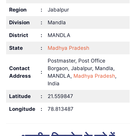
Region
:
Jabalpur
Division
:
Mandla
District
:
MANDLA
State
:
Madhya Pradesh
Postmaster, Post Office
Contact
Borgaon, Jabalpur, Mandla,
:
Address
MANDLA,
Madhya Pradesh
,
India
Latitude
:
21.559847
Longitude
:
78.813487