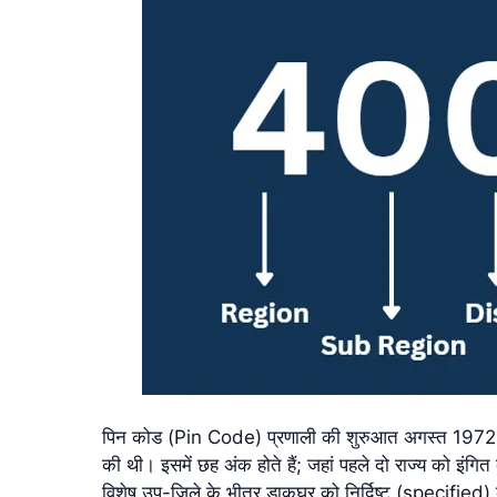
पिन कोड (Pin Code) प्रणाली की शुरुआत अगस्त 1972 में के
की थी। इसमें छह अंक होते हैं; जहां पहले दो राज्य को इंग
विशेष उप-जिले के भीतर डाकघर को निर्दिष्ट (specifie