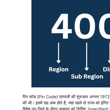
पिन कोड (Pin Code) प्रणाली की शुरुआत अगस्त 1972 में के
की थी। इसमें छह अंक होते हैं; जहां पहले दो राज्य को इंग
विशेष उप-जिले के भीतर डाकघर को निर्दिष्ट (specifie