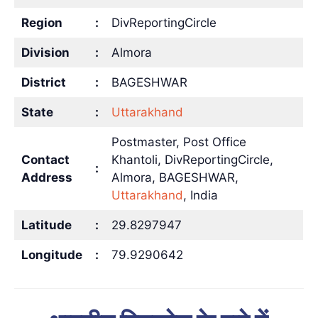
Region
:
DivReportingCircle
Division
:
Almora
District
:
BAGESHWAR
State
:
Uttarakhand
Postmaster, Post Office
Contact
Khantoli, DivReportingCircle,
:
Address
Almora, BAGESHWAR,
Uttarakhand
, India
Latitude
:
29.8297947
Longitude
:
79.9290642