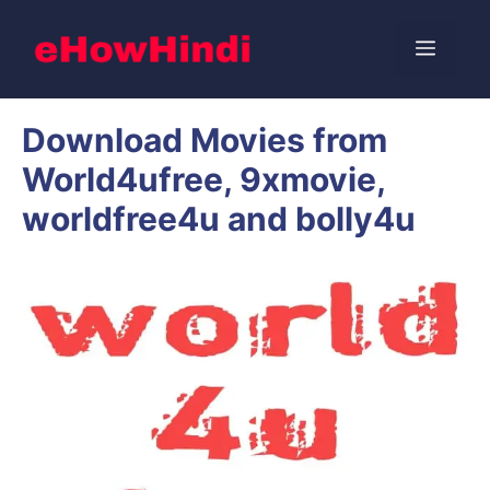
Skip
to
Menu
content
Download Movies from
World4ufree, 9xmovie,
worldfree4u and bolly4u