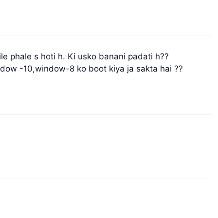
le phale s hoti h. Ki usko banani padati h??
dow -10,window-8 ko boot kiya ja sakta hai ??