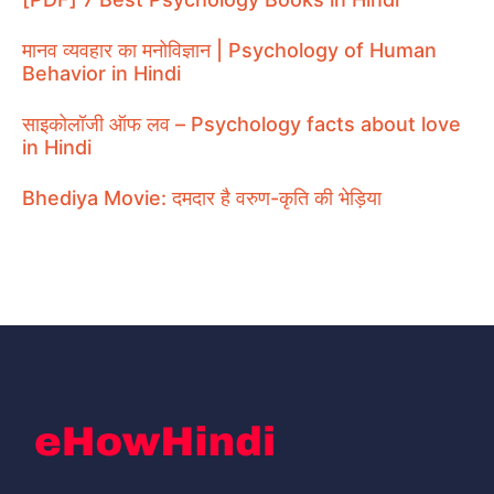
मानव व्यवहार का मनोविज्ञान | Psychology of Human
Behavior in Hindi
साइकोलॉजी ऑफ लव – Psychology facts about love
in Hindi
Bhediya Movie: दमदार है वरुण-कृति की भेड़िया