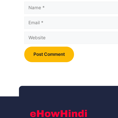
Name
Email
Website